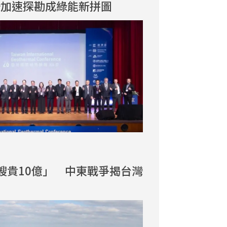
灣加速探勘成綠能新拼圖
艘貴10億」 中東戰爭揭台灣