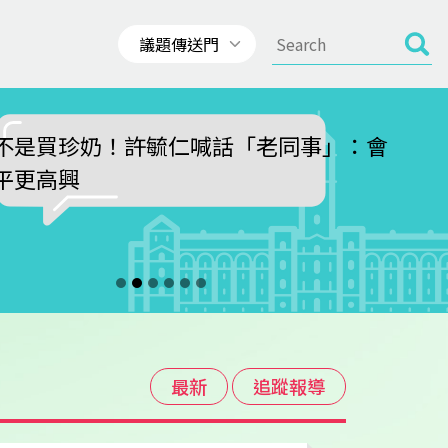
不是買珍奶！許毓仁喊話「老同事」：會
平更高興
最新
追蹤報導