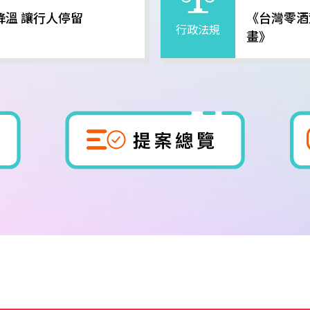
溫 讓行人停留
《台灣零酒
行政法規
畫》