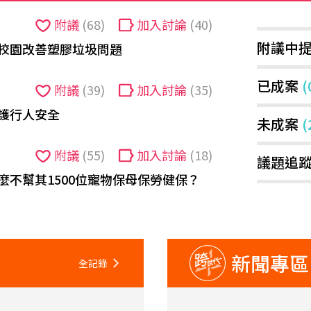
附議
(68)
加入討論
(40)
附議中
校園改善塑膠垃圾問題
已成案
(
附議
(39)
加入討論
(35)
護行人安全
未成案
(
附議
(55)
加入討論
(18)
議題追
麼不幫其1500位寵物保母保勞健保？
新聞專區
全記錄
arrow_forward_ios