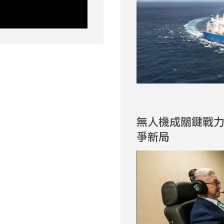
無人機成關鍵戰
爭新局