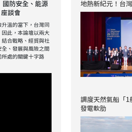
擇：國防安全、能源
地熱新紀元！台
》座談會
險升溫的當下，台灣同
。因此，本論壇以兩大
，結合戰略、經貿與社
安全、發展與風險之間
前所處的關鍵十字路
調度天然氣船「1
發電軟肋